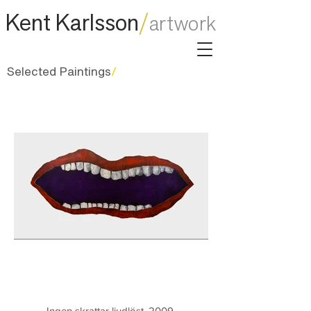
/
Kent Karlsson
artwork
Selected Paintings
/
Ingen skrattar ljudlöst, 2009.